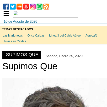
10 de Agosto de 2026
TEMAS DESTACADOS
Las Marionetas
Once Caldas
Línea 3 del Cable Aéreo
Aerocafé
ook
Lluvias en Caldas
SUPIMOS QUE
Sábado, Enero 25, 2020
App
Supimos Que