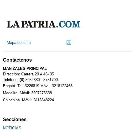
Indicadores económicos
Droguerías
Mapa del sitio
Notarías
Contáctenos
Calendario Tributario
MANIZALES PRINCIPAL
Dirección: Carrera 20 # 46- 35
Teléfono: (6) 8932880 - 8781700
Bogotá. Tel: 3226819 Móvil: 3218122468
Sudoku
Medellín: Móvil: 3207273638
Chinchiná. Móvil: 3113348224
Fallecimiento
Secciones
NOTICIAS