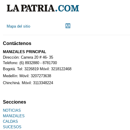
Droguerías
Mapa del sitio
Notarías
Contáctenos
Calendario Tributario
MANIZALES PRINCIPAL
Dirección: Carrera 20 # 46- 35
Teléfono: (6) 8932880 - 8781700
Bogotá. Tel: 3226819 Móvil: 3218122468
Sudoku
Medellín: Móvil: 3207273638
Chinchiná. Móvil: 3113348224
Fallecimiento
Secciones
NOTICIAS
MANIZALES
CALDAS
SUCESOS