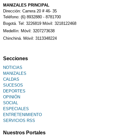
Calendario Tributario
MANIZALES PRINCIPAL
Dirección: Carrera 20 # 46- 35
Teléfono: (6) 8932880 - 8781700
Bogotá. Tel: 3226819 Móvil: 3218122468
Sudoku
Medellín: Móvil: 3207273638
Chinchiná. Móvil: 3113348224
Fallecimiento
Secciones
NOTICIAS
MANIZALES
CALDAS
SUCESOS
DEPORTES
OPINIÓN
SOCIAL
ESPECIALES
ENTRETENIMIENTO
SERVICIOS RSS
Nuestros Portales