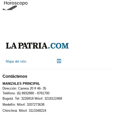
Horoscopo
Aeropuerto
Indicadores económicos
Droguerías
Mapa del sitio
Notarías
Contáctenos
Calendario Tributario
MANIZALES PRINCIPAL
Dirección: Carrera 20 # 46- 35
Teléfono: (6) 8932880 - 8781700
Bogotá. Tel: 3226819 Móvil: 3218122468
Sudoku
Medellín: Móvil: 3207273638
Chinchiná. Móvil: 3113348224