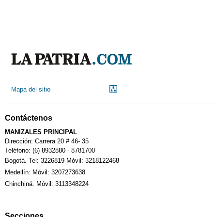
Aeropuerto
Indicadores económicos
Droguerías
Mapa del sitio
Notarías
Contáctenos
Calendario Tributario
MANIZALES PRINCIPAL
Dirección: Carrera 20 # 46- 35
Teléfono: (6) 8932880 - 8781700
Bogotá. Tel: 3226819 Móvil: 3218122468
Sudoku
Medellín: Móvil: 3207273638
Chinchiná. Móvil: 3113348224
Fallecimiento
Secciones