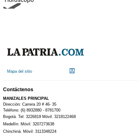
Aeropuerto
Indicadores económicos
Droguerías
Mapa del sitio
Notarías
Contáctenos
Calendario Tributario
MANIZALES PRINCIPAL
Dirección: Carrera 20 # 46- 35
Teléfono: (6) 8932880 - 8781700
Bogotá. Tel: 3226819 Móvil: 3218122468
Sudoku
Medellín: Móvil: 3207273638
Chinchiná. Móvil: 3113348224