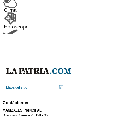
Clima
Horoscopo
Aeropuerto
Indicadores económicos
Droguerías
Mapa del sitio
Notarías
Contáctenos
Calendario Tributario
MANIZALES PRINCIPAL
Dirección: Carrera 20 # 46- 35