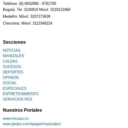
Teléfono: (6) 8932880 - 8781700
Bogotá. Tel: 3226819 Móvil: 3218122468
Sudoku
Medellín: Móvil: 3207273638
Chinchiná. Móvil: 3113348224
Fallecimiento
Secciones
NOTICIAS
MANIZALES
CALDAS
SUCESOS
DEPORTES
OPINIÓN
SOCIAL
ESPECIALES
ENTRETENIMIENTO
SERVICIOS RSS
Nuestros Portales
www.micasa.co
www.qhubo.com/epaper/manizales/