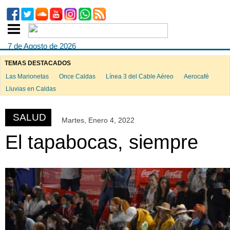
7 de Agosto de 2026
TEMAS DESTACADOS
Las Marionetas
Once Caldas
Línea 3 del Cable Aéreo
Aerocafé
ook
Lluvias en Caldas
SALUD
Martes, Enero 4, 2022
App
El tapabocas, siempre