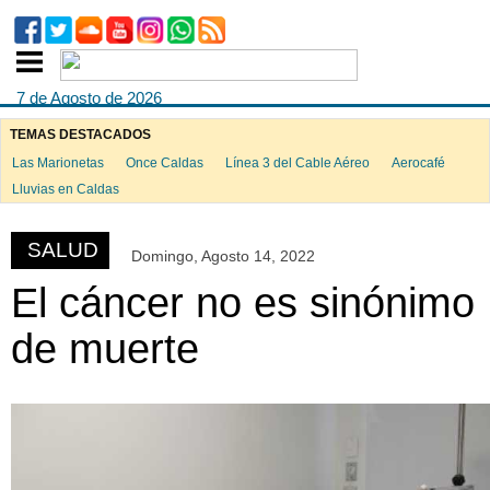
7 de Agosto de 2026
TEMAS DESTACADOS
Las Marionetas
Once Caldas
Línea 3 del Cable Aéreo
Aerocafé
ook
Lluvias en Caldas
SALUD
Domingo, Agosto 14, 2022
App
El cáncer no es sinónimo
de muerte