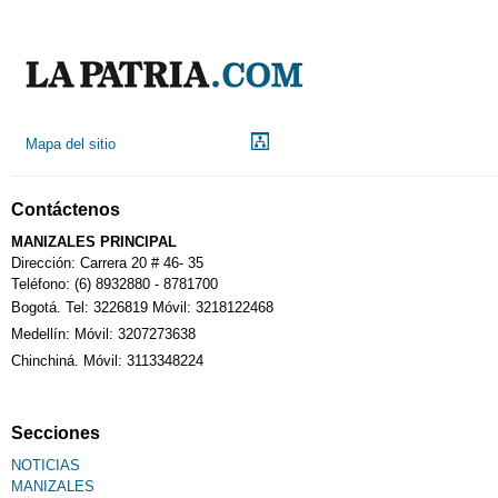
Indicadores económicos
Droguerías
Mapa del sitio
Notarías
Contáctenos
Calendario Tributario
MANIZALES PRINCIPAL
Dirección: Carrera 20 # 46- 35
Teléfono: (6) 8932880 - 8781700
Bogotá. Tel: 3226819 Móvil: 3218122468
Sudoku
Medellín: Móvil: 3207273638
Chinchiná. Móvil: 3113348224
Fallecimiento
Secciones
NOTICIAS
MANIZALES