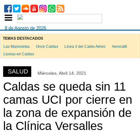
8 de Agosto de 2026
TEMAS DESTACADOS
Las Marionetas
Once Caldas
Línea 3 del Cable Aéreo
Aerocafé
ook
Lluvias en Caldas
SALUD
Miércoles, Abril 14, 2021
App
Caldas se queda sin 11
camas UCI por cierre en
la zona de expansión de
la Clínica Versalles