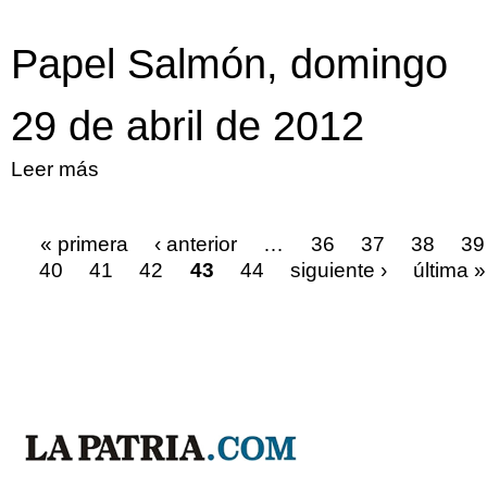
Papel Salmón, domingo
29 de abril de 2012
Leer más
sobre Papel Salmón, domingo 29 de abril
de 2012
« primera
‹ anterior
…
36
37
38
39
40
41
42
43
44
siguiente ›
última »
Páginas