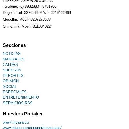
Dirección: Carrera 20 # 46- 35
Teléfono: (6) 8932880 - 8781700
Bogotá. Tel: 3226819 Móvil: 3218122468
Medellín: Móvil: 3207273638
Chinchiná. Móvil: 3113348224
Secciones
NOTICIAS
MANIZALES
CALDAS
SUCESOS
DEPORTES
OPINIÓN
SOCIAL
ESPECIALES
ENTRETENIMIENTO
SERVICIOS RSS
Nuestros Portales
www.micasa.co
www.qhubo.com/epaper/manizales/