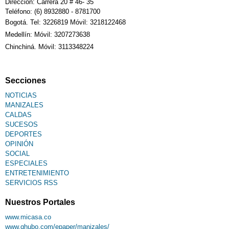
Dirección: Carrera 20 # 46- 35
Teléfono: (6) 8932880 - 8781700
Bogotá. Tel: 3226819 Móvil: 3218122468
Medellín: Móvil: 3207273638
Chinchiná. Móvil: 3113348224
Secciones
NOTICIAS
MANIZALES
CALDAS
SUCESOS
DEPORTES
OPINIÓN
SOCIAL
ESPECIALES
ENTRETENIMIENTO
SERVICIOS RSS
Nuestros Portales
www.micasa.co
www.qhubo.com/epaper/manizales/