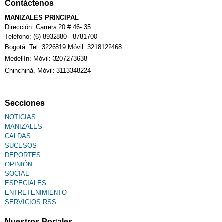
Contáctenos
Calendario Tributario
MANIZALES PRINCIPAL
Dirección: Carrera 20 # 46- 35
Teléfono: (6) 8932880 - 8781700
Bogotá. Tel: 3226819 Móvil: 3218122468
Sudoku
Medellín: Móvil: 3207273638
Chinchiná. Móvil: 3113348224
Fallecimiento
Secciones
NOTICIAS
MANIZALES
CALDAS
SUCESOS
DEPORTES
OPINIÓN
SOCIAL
ESPECIALES
ENTRETENIMIENTO
SERVICIOS RSS
Nuestros Portales