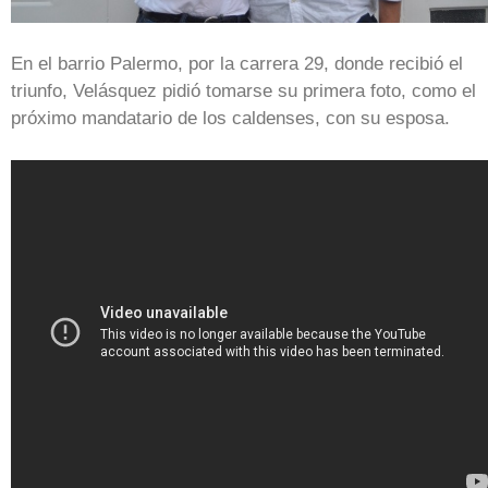
En el barrio Palermo, por la carrera 29, donde recibió el
triunfo, Velásquez pidió tomarse su primera foto, como el
próximo mandatario de los caldenses, con su esposa.