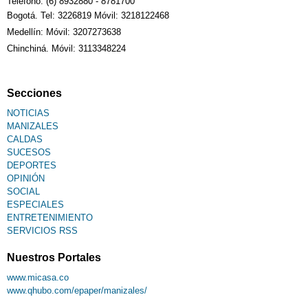
Teléfono: (6) 8932880 - 8781700
Bogotá. Tel: 3226819 Móvil: 3218122468
Sudoku
Medellín: Móvil: 3207273638
Chinchiná. Móvil: 3113348224
Fallecimiento
Secciones
NOTICIAS
MANIZALES
CALDAS
SUCESOS
DEPORTES
OPINIÓN
SOCIAL
ESPECIALES
ENTRETENIMIENTO
SERVICIOS RSS
Nuestros Portales
www.micasa.co
www.qhubo.com/epaper/manizales/