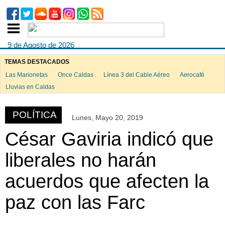
9 de Agosto de 2026
TEMAS DESTACADOS
Las Marionetas
Once Caldas
Línea 3 del Cable Aéreo
Aerocafé
ook
Lluvias en Caldas
POLÍTICA
Lunes, Mayo 20, 2019
App
César Gaviria indicó que
liberales no harán
acuerdos que afecten la
paz con las Farc