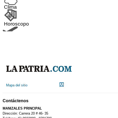
Clima
Horoscopo
Aeropuerto
Indicadores económicos
Droguerías
Mapa del sitio
Notarías
Contáctenos
Calendario Tributario
MANIZALES PRINCIPAL
Dirección: Carrera 20 # 46- 35