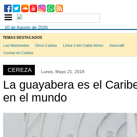
10 de Agosto de 2026
TEMAS DESTACADOS
Las Marionetas
Once Caldas
Línea 3 del Cable Aéreo
Aerocafé
ook
Lluvias en Caldas
CEREZA
Lunes, Mayo 21, 2018
App
La guayabera es el Carib
en el mundo