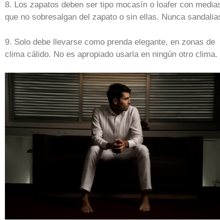
8. Los zapatos deben ser tipo mocasín o loafer con media
que no sobresalgan del zapato o sin ellas. Nunca sandalia
9. Solo debe llevarse como prenda elegante, en zonas de
clima cálido. No es apropiado usarla en ningún otro clima.