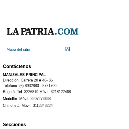
Aeropuerto
Indicadores económicos
Droguerías
Mapa del sitio
Notarías
Contáctenos
Calendario Tributario
MANIZALES PRINCIPAL
Dirección: Carrera 20 # 46- 35
Teléfono: (6) 8932880 - 8781700
Bogotá. Tel: 3226819 Móvil: 3218122468
Sudoku
Medellín: Móvil: 3207273638
Chinchiná. Móvil: 3113348224
Fallecimiento
Secciones