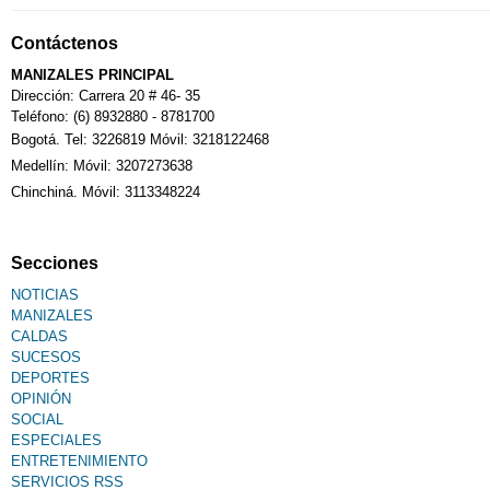
Notarías
Contáctenos
Calendario Tributario
MANIZALES PRINCIPAL
Dirección: Carrera 20 # 46- 35
Teléfono: (6) 8932880 - 8781700
Bogotá. Tel: 3226819 Móvil: 3218122468
Sudoku
Medellín: Móvil: 3207273638
Chinchiná. Móvil: 3113348224
Fallecimiento
Secciones
NOTICIAS
MANIZALES
CALDAS
SUCESOS
DEPORTES
OPINIÓN
SOCIAL
ESPECIALES
ENTRETENIMIENTO
SERVICIOS RSS