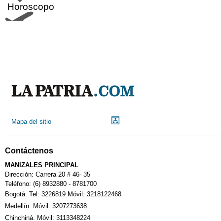
Horoscopo
Aeropuerto
Indicadores económicos
Droguerías
Mapa del sitio
Notarías
Contáctenos
Calendario Tributario
MANIZALES PRINCIPAL
Dirección: Carrera 20 # 46- 35
Teléfono: (6) 8932880 - 8781700
Bogotá. Tel: 3226819 Móvil: 3218122468
Sudoku
Medellín: Móvil: 3207273638
Chinchiná. Móvil: 3113348224