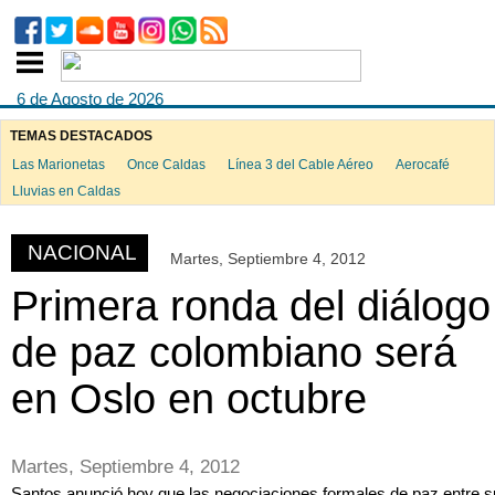
6 de Agosto de 2026
TEMAS DESTACADOS
Las Marionetas
Once Caldas
Línea 3 del Cable Aéreo
Aerocafé
ook
Lluvias en Caldas
NACIONAL
Martes, Septiembre 4, 2012
App
Primera ronda del diálogo
de paz colombiano será
en Oslo en octubre
Martes, Septiembre 4, 2012
Santos anunció hoy que las negociaciones formales de paz entre s