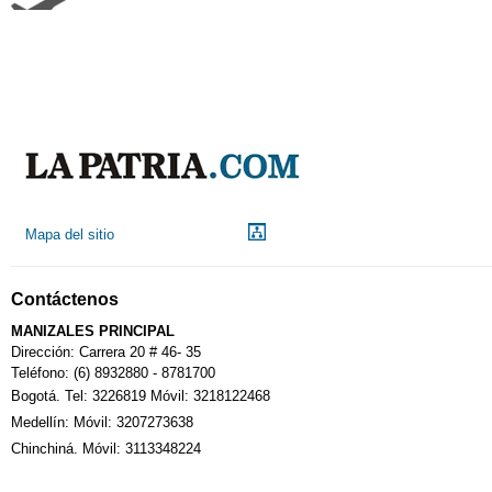
Aeropuerto
Indicadores económicos
Droguerías
Mapa del sitio
Notarías
Contáctenos
Calendario Tributario
MANIZALES PRINCIPAL
Dirección: Carrera 20 # 46- 35
Teléfono: (6) 8932880 - 8781700
Bogotá. Tel: 3226819 Móvil: 3218122468
Sudoku
Medellín: Móvil: 3207273638
Chinchiná. Móvil: 3113348224