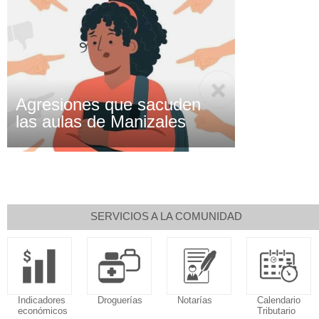
Agresiones que sacuden
las aulas de Manizales
SERVICIOS A LA COMUNIDAD
s
Droguerías
Notarías
Calendario
Sudoku
s
Tributario