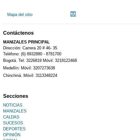
Droguerías
Mapa del sitio
Notarías
Contáctenos
Calendario Tributario
MANIZALES PRINCIPAL
Dirección: Carrera 20 # 46- 35
Teléfono: (6) 8932880 - 8781700
Bogotá. Tel: 3226819 Móvil: 3218122468
Sudoku
Medellín: Móvil: 3207273638
Chinchiná. Móvil: 3113348224
Fallecimiento
Secciones
NOTICIAS
MANIZALES
CALDAS
SUCESOS
DEPORTES
OPINIÓN