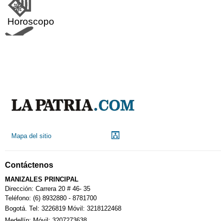
Horoscopo
Aeropuerto
Indicadores económicos
Droguerías
Mapa del sitio
Notarías
Contáctenos
Calendario Tributario
MANIZALES PRINCIPAL
Dirección: Carrera 20 # 46- 35
Teléfono: (6) 8932880 - 8781700
Bogotá. Tel: 3226819 Móvil: 3218122468
Sudoku
Medellín: Móvil: 3207273638