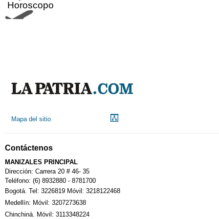
Horoscopo
Aeropuerto
Indicadores económicos
Droguerías
Mapa del sitio
Notarías
Contáctenos
Calendario Tributario
MANIZALES PRINCIPAL
Dirección: Carrera 20 # 46- 35
Teléfono: (6) 8932880 - 8781700
Bogotá. Tel: 3226819 Móvil: 3218122468
Sudoku
Medellín: Móvil: 3207273638
Chinchiná. Móvil: 3113348224