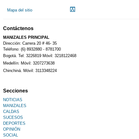
Mapa del sitio
Notarías
Contáctenos
Calendario Tributario
MANIZALES PRINCIPAL
Dirección: Carrera 20 # 46- 35
Teléfono: (6) 8932880 - 8781700
Bogotá. Tel: 3226819 Móvil: 3218122468
Sudoku
Medellín: Móvil: 3207273638
Chinchiná. Móvil: 3113348224
Fallecimiento
Secciones
NOTICIAS
MANIZALES
CALDAS
SUCESOS
DEPORTES
OPINIÓN
SOCIAL