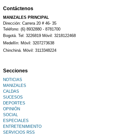
Contáctenos
Calendario Tributario
MANIZALES PRINCIPAL
Dirección: Carrera 20 # 46- 35
Teléfono: (6) 8932880 - 8781700
Bogotá. Tel: 3226819 Móvil: 3218122468
Sudoku
Medellín: Móvil: 3207273638
Chinchiná. Móvil: 3113348224
Fallecimiento
Secciones
NOTICIAS
MANIZALES
CALDAS
SUCESOS
DEPORTES
OPINIÓN
SOCIAL
ESPECIALES
ENTRETENIMIENTO
SERVICIOS RSS