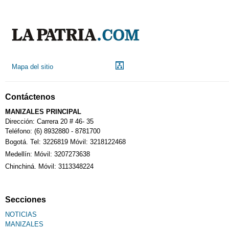
Indicadores económicos
Droguerías
Mapa del sitio
Notarías
Contáctenos
Calendario Tributario
MANIZALES PRINCIPAL
Dirección: Carrera 20 # 46- 35
Teléfono: (6) 8932880 - 8781700
Bogotá. Tel: 3226819 Móvil: 3218122468
Sudoku
Medellín: Móvil: 3207273638
Chinchiná. Móvil: 3113348224
Fallecimiento
Secciones
NOTICIAS
MANIZALES