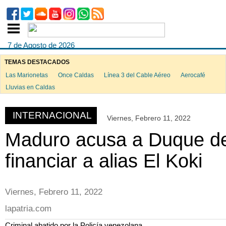
7 de Agosto de 2026
TEMAS DESTACADOS
Las Marionetas
Once Caldas
Línea 3 del Cable Aéreo
Aerocafé
ook
Lluvias en Caldas
INTERNACIONAL
Viernes, Febrero 11, 2022
App
Maduro acusa a Duque d
financiar a alias El Koki
Viernes, Febrero 11, 2022
lapatria.com
Criminal abatido por la Policía venezolana.