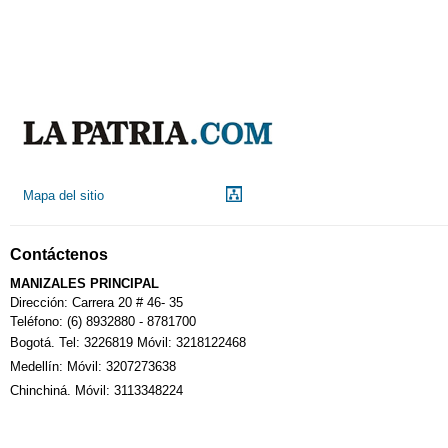
Aeropuerto
Indicadores económicos
Droguerías
Mapa del sitio
Notarías
Contáctenos
Calendario Tributario
MANIZALES PRINCIPAL
Dirección: Carrera 20 # 46- 35
Teléfono: (6) 8932880 - 8781700
Bogotá. Tel: 3226819 Móvil: 3218122468
Sudoku
Medellín: Móvil: 3207273638
Chinchiná. Móvil: 3113348224
Fallecimiento