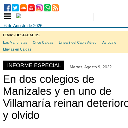
6 de Agosto de 2026
TEMAS DESTACADOS
Las Marionetas
Once Caldas
Línea 3 del Cable Aéreo
Aerocafé
ook
Lluvias en Caldas
INFORME ESPECIAL
Martes, Agosto 9, 2022
App
En dos colegios de
Manizales y en uno de
Villamaría reinan deterior
y olvido