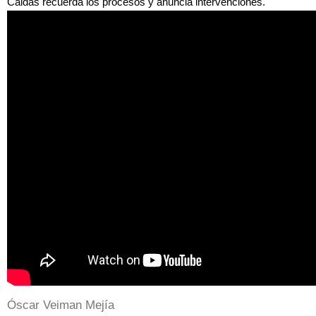
Caldas recuerda los procesos y anuncia intervenciones.
Oy4DbL5LjWo
Óscar Veiman Mejía