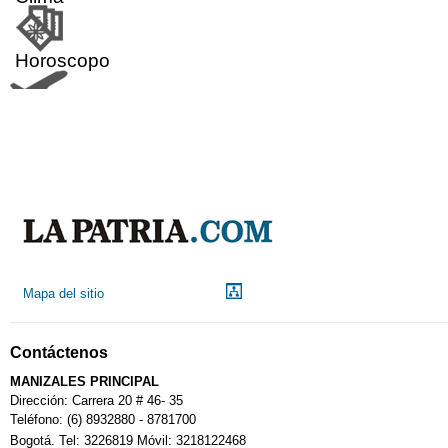
Horoscopo
Aeropuerto
Indicadores económicos
Droguerías
Mapa del sitio
Notarías
Contáctenos
Calendario Tributario
MANIZALES PRINCIPAL
Dirección: Carrera 20 # 46- 35
Teléfono: (6) 8932880 - 8781700
Bogotá. Tel: 3226819 Móvil: 3218122468
Sudoku