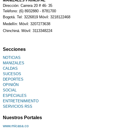
MANIZALES PRINCIPAL
Dirección: Carrera 20 # 46- 35
Teléfono: (6) 8932880 - 8781700
Bogotá. Tel: 3226819 Móvil: 3218122468
Sudoku
Medellín: Móvil: 3207273638
Chinchiná. Móvil: 3113348224
Fallecimiento
Secciones
NOTICIAS
MANIZALES
CALDAS
SUCESOS
DEPORTES
OPINIÓN
SOCIAL
ESPECIALES
ENTRETENIMIENTO
SERVICIOS RSS
Nuestros Portales
www.micasa.co