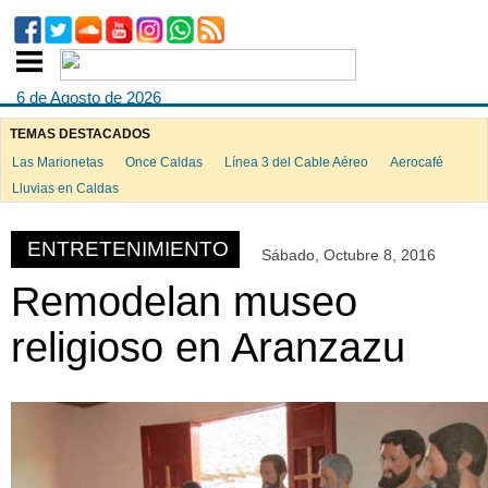
6 de Agosto de 2026
TEMAS DESTACADOS
Las Marionetas
Once Caldas
Línea 3 del Cable Aéreo
Aerocafé
ook
Lluvias en Caldas
ENTRETENIMIENTO
Sábado, Octubre 8, 2016
App
Remodelan museo
religioso en Aranzazu