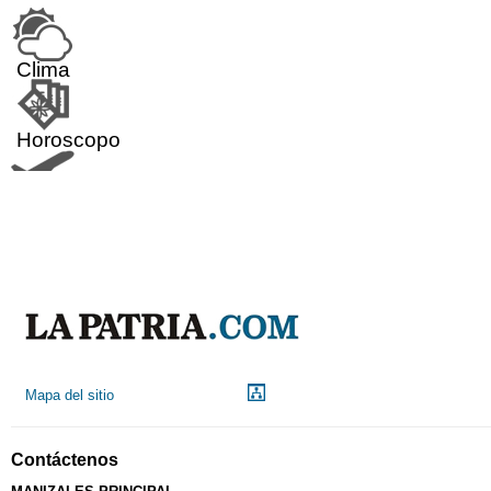
Clima
Horoscopo
Aeropuerto
Indicadores económicos
Droguerías
Mapa del sitio
Notarías
Contáctenos
Calendario Tributario