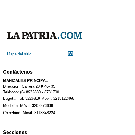
Aeropuerto
Indicadores económicos
Droguerías
Mapa del sitio
Notarías
Contáctenos
Calendario Tributario
MANIZALES PRINCIPAL
Dirección: Carrera 20 # 46- 35
Teléfono: (6) 8932880 - 8781700
Bogotá. Tel: 3226819 Móvil: 3218122468
Sudoku
Medellín: Móvil: 3207273638
Chinchiná. Móvil: 3113348224
Fallecimiento
Secciones