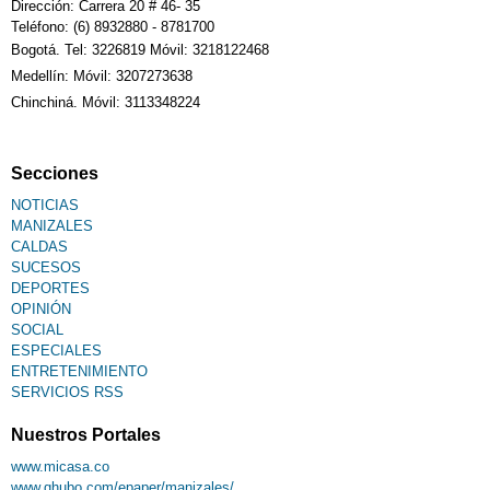
Dirección: Carrera 20 # 46- 35
Teléfono: (6) 8932880 - 8781700
Bogotá. Tel: 3226819 Móvil: 3218122468
Medellín: Móvil: 3207273638
Chinchiná. Móvil: 3113348224
Secciones
NOTICIAS
MANIZALES
CALDAS
SUCESOS
DEPORTES
OPINIÓN
SOCIAL
ESPECIALES
ENTRETENIMIENTO
SERVICIOS RSS
Nuestros Portales
www.micasa.co
www.qhubo.com/epaper/manizales/