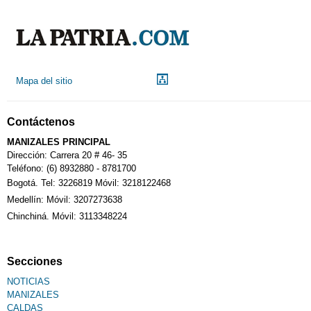
Indicadores económicos
Droguerías
Mapa del sitio
Notarías
Contáctenos
Calendario Tributario
MANIZALES PRINCIPAL
Dirección: Carrera 20 # 46- 35
Teléfono: (6) 8932880 - 8781700
Bogotá. Tel: 3226819 Móvil: 3218122468
Sudoku
Medellín: Móvil: 3207273638
Chinchiná. Móvil: 3113348224
Fallecimiento
Secciones
NOTICIAS
MANIZALES
CALDAS