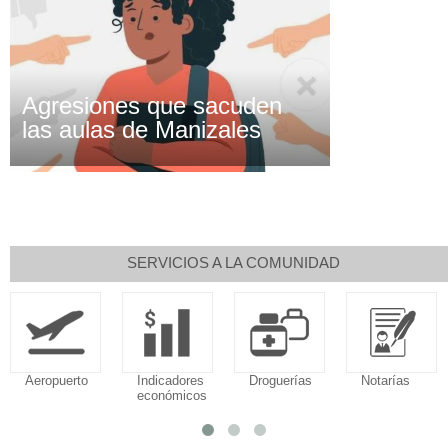
Agresiones que sacuden
las aulas de Manizales
SERVICIOS A LA COMUNIDAD
Indicadores
Droguerías
Notarías
Calendario
económicos
Tributario