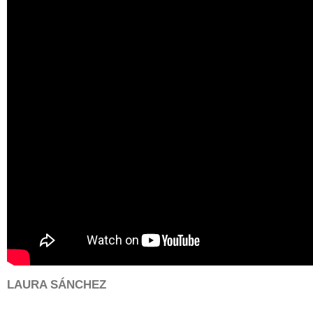
kaMvGE8QHmw
LAURA SÁNCHEZ