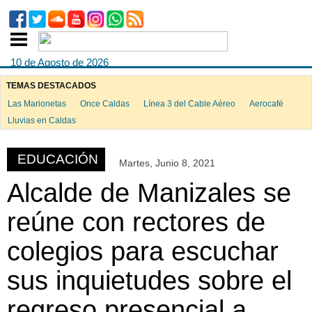
10 de Agosto de 2026
TEMAS DESTACADOS
Las Marionetas
Once Caldas
Línea 3 del Cable Aéreo
Aerocafé
ook
Lluvias en Caldas
EDUCACIÓN
Martes, Junio 8, 2021
App
Alcalde de Manizales se
reúne con rectores de
colegios para escuchar
sus inquietudes sobre el
regreso presencial a