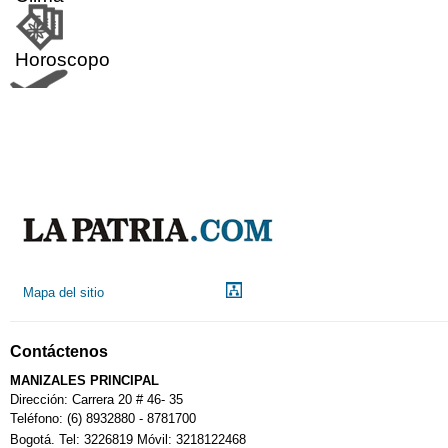
Horoscopo
Aeropuerto
Indicadores económicos
Droguerías
Mapa del sitio
Notarías
Contáctenos
Calendario Tributario
MANIZALES PRINCIPAL
Dirección: Carrera 20 # 46- 35
Teléfono: (6) 8932880 - 8781700
Bogotá. Tel: 3226819 Móvil: 3218122468
Sudoku