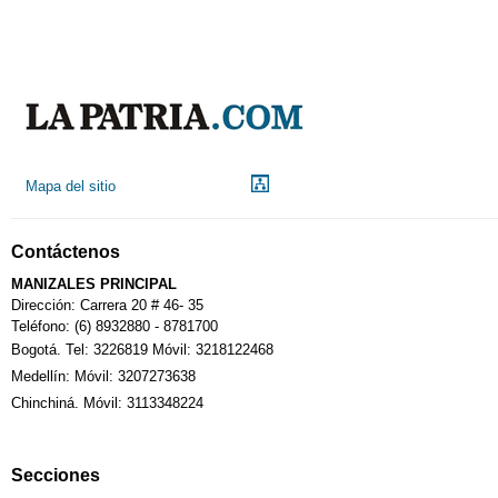
Indicadores económicos
Droguerías
Mapa del sitio
Notarías
Contáctenos
Calendario Tributario
MANIZALES PRINCIPAL
Dirección: Carrera 20 # 46- 35
Teléfono: (6) 8932880 - 8781700
Bogotá. Tel: 3226819 Móvil: 3218122468
Sudoku
Medellín: Móvil: 3207273638
Chinchiná. Móvil: 3113348224
Fallecimiento
Secciones