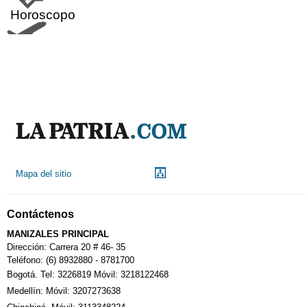
Horoscopo
Aeropuerto
Indicadores económicos
Droguerías
Mapa del sitio
Notarías
Contáctenos
Calendario Tributario
MANIZALES PRINCIPAL
Dirección: Carrera 20 # 46- 35
Teléfono: (6) 8932880 - 8781700
Bogotá. Tel: 3226819 Móvil: 3218122468
Sudoku
Medellín: Móvil: 3207273638