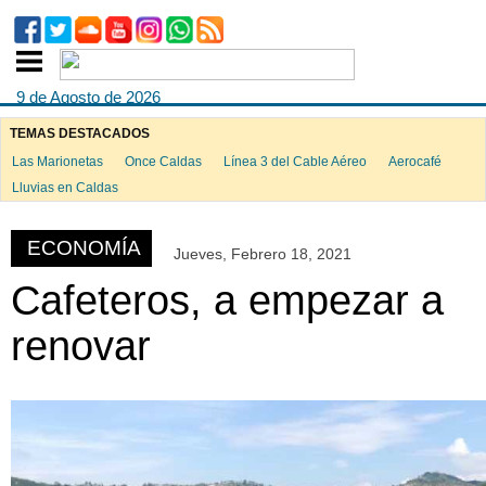
9 de Agosto de 2026
TEMAS DESTACADOS
Las Marionetas
Once Caldas
Línea 3 del Cable Aéreo
Aerocafé
ook
Lluvias en Caldas
ECONOMÍA
Jueves, Febrero 18, 2021
App
Cafeteros, a empezar a
renovar