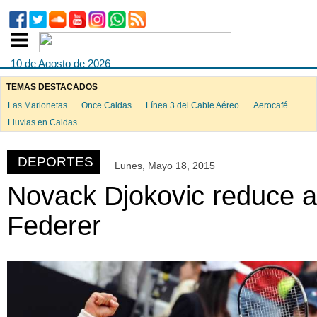
10 de Agosto de 2026
TEMAS DESTACADOS
Las Marionetas
Once Caldas
Línea 3 del Cable Aéreo
Aerocafé
ook
Lluvias en Caldas
DEPORTES
Lunes, Mayo 18, 2015
App
Novack Djokovic reduce a
Federer