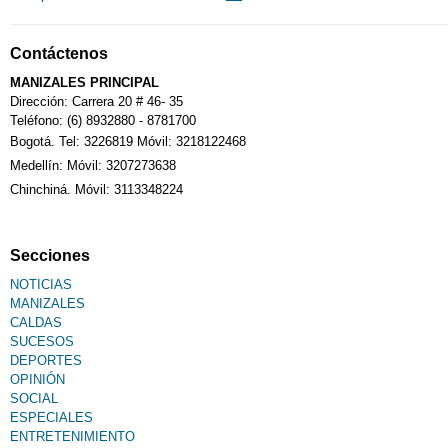
Notarías
Contáctenos
MANIZALES PRINCIPAL
Calendario Tributario
Dirección: Carrera 20 # 46- 35
Teléfono: (6) 8932880 - 8781700
Bogotá. Tel: 3226819 Móvil: 3218122468
Sudoku
Medellín: Móvil: 3207273638
Chinchiná. Móvil: 3113348224
Fallecimiento
Secciones
NOTICIAS
MANIZALES
CALDAS
SUCESOS
DEPORTES
OPINIÓN
SOCIAL
ESPECIALES
ENTRETENIMIENTO