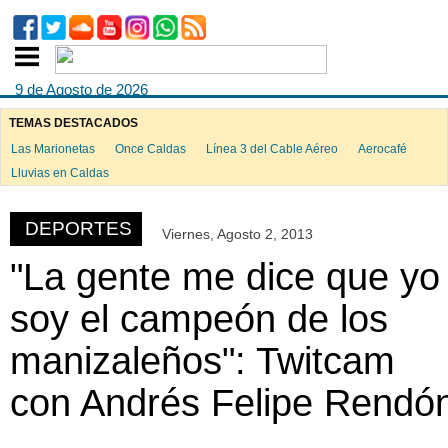
9 de Agosto de 2026
TEMAS DESTACADOS
Las Marionetas
Once Caldas
Línea 3 del Cable Aéreo
Aerocafé
ook
Lluvias en Caldas
DEPORTES
Viernes, Agosto 2, 2013
App
"La gente me dice que yo
soy el campeón de los
manizaleños": Twitcam
con Andrés Felipe Rendó