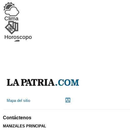
Clima
Horoscopo
Aeropuerto
Indicadores económicos
Droguerías
Mapa del sitio
Notarías
Contáctenos
MANIZALES PRINCIPAL
Calendario Tributario