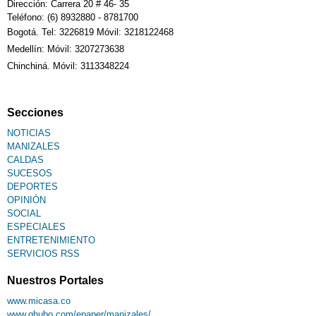
Dirección: Carrera 20 # 46- 35
Teléfono: (6) 8932880 - 8781700
Bogotá. Tel: 3226819 Móvil: 3218122468
Sudoku
Medellín: Móvil: 3207273638
Chinchiná. Móvil: 3113348224
Fallecimiento
Secciones
NOTICIAS
MANIZALES
CALDAS
SUCESOS
DEPORTES
OPINIÓN
SOCIAL
ESPECIALES
ENTRETENIMIENTO
SERVICIOS RSS
Nuestros Portales
www.micasa.co
www.qhubo.com/epaper/manizales/