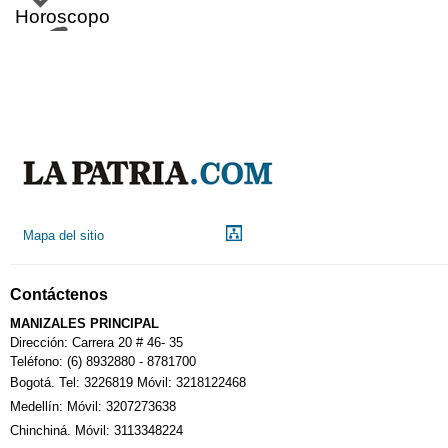
Horoscopo
Aeropuerto
Indicadores económicos
Droguerías
Mapa del sitio
Notarías
Contáctenos
MANIZALES PRINCIPAL
Calendario Tributario
Dirección: Carrera 20 # 46- 35
Teléfono: (6) 8932880 - 8781700
Bogotá. Tel: 3226819 Móvil: 3218122468
Sudoku
Medellín: Móvil: 3207273638
Chinchiná. Móvil: 3113348224