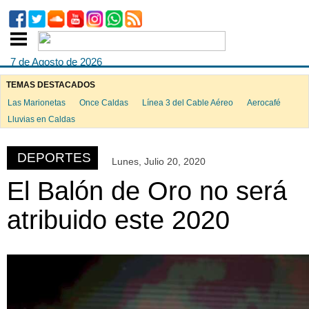
7 de Agosto de 2026
TEMAS DESTACADOS
Las Marionetas
Once Caldas
Línea 3 del Cable Aéreo
Aerocafé
ook
Lluvias en Caldas
DEPORTES
Lunes, Julio 20, 2020
App
El Balón de Oro no será
atribuido este 2020