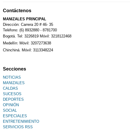
Notarías
Contáctenos
MANIZALES PRINCIPAL
Calendario Tributario
Dirección: Carrera 20 # 46- 35
Teléfono: (6) 8932880 - 8781700
Bogotá. Tel: 3226819 Móvil: 3218122468
Sudoku
Medellín: Móvil: 3207273638
Chinchiná. Móvil: 3113348224
Fallecimiento
Secciones
NOTICIAS
MANIZALES
CALDAS
SUCESOS
DEPORTES
OPINIÓN
SOCIAL
ESPECIALES
ENTRETENIMIENTO
SERVICIOS RSS