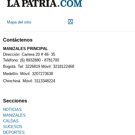
Droguerías
Mapa del sitio
Notarías
Contáctenos
MANIZALES PRINCIPAL
Calendario Tributario
Dirección: Carrera 20 # 46- 35
Teléfono: (6) 8932880 - 8781700
Bogotá. Tel: 3226819 Móvil: 3218122468
Sudoku
Medellín: Móvil: 3207273638
Chinchiná. Móvil: 3113348224
Fallecimiento
Secciones
NOTICIAS
MANIZALES
CALDAS
SUCESOS
DEPORTES