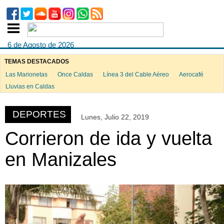
6 de Agosto de 2026
TEMAS DESTACADOS
Las Marionetas
Once Caldas
Línea 3 del Cable Aéreo
Aerocafé
ook
Lluvias en Caldas
DEPORTES
Lunes, Julio 22, 2019
App
Corrieron de ida y vuelta
en Manizales