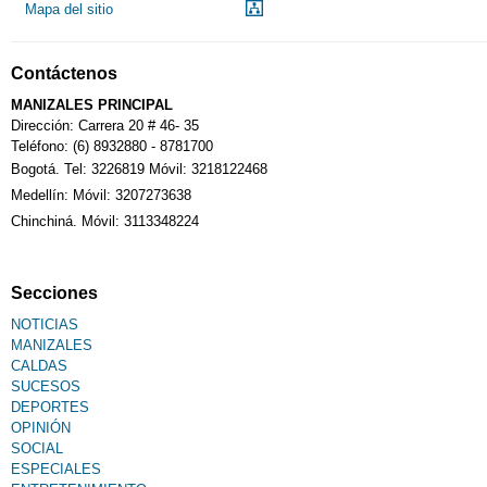
Mapa del sitio
Notarías
Contáctenos
MANIZALES PRINCIPAL
Calendario Tributario
Dirección: Carrera 20 # 46- 35
Teléfono: (6) 8932880 - 8781700
Bogotá. Tel: 3226819 Móvil: 3218122468
Sudoku
Medellín: Móvil: 3207273638
Chinchiná. Móvil: 3113348224
Fallecimiento
Secciones
NOTICIAS
MANIZALES
CALDAS
SUCESOS
DEPORTES
OPINIÓN
SOCIAL
ESPECIALES