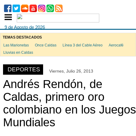
9 de Agosto de 2026
TEMAS DESTACADOS
Las Marionetas
Once Caldas
Línea 3 del Cable Aéreo
Aerocafé
ook
Lluvias en Caldas
DEPORTES
Viernes, Julio 26, 2013
App
Andrés Rendón, de
Caldas, primero oro
colombiano en los Juegos
Mundiales