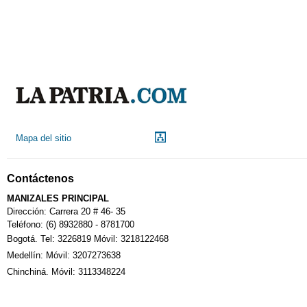
Aeropuerto
Indicadores económicos
Droguerías
Mapa del sitio
Notarías
Contáctenos
MANIZALES PRINCIPAL
Calendario Tributario
Dirección: Carrera 20 # 46- 35
Teléfono: (6) 8932880 - 8781700
Bogotá. Tel: 3226819 Móvil: 3218122468
Sudoku
Medellín: Móvil: 3207273638
Chinchiná. Móvil: 3113348224