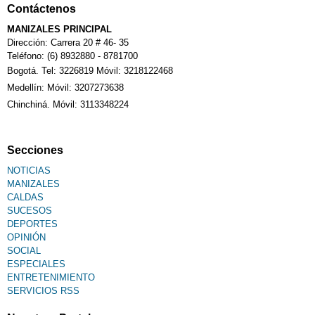
Contáctenos
MANIZALES PRINCIPAL
Calendario Tributario
Dirección: Carrera 20 # 46- 35
Teléfono: (6) 8932880 - 8781700
Bogotá. Tel: 3226819 Móvil: 3218122468
Sudoku
Medellín: Móvil: 3207273638
Chinchiná. Móvil: 3113348224
Fallecimiento
Secciones
NOTICIAS
MANIZALES
CALDAS
SUCESOS
DEPORTES
OPINIÓN
SOCIAL
ESPECIALES
ENTRETENIMIENTO
SERVICIOS RSS